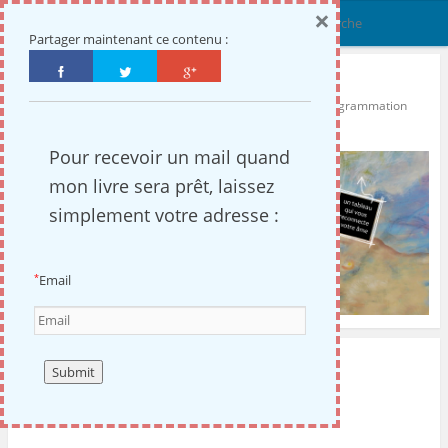
×
Menu
Partager maintenant ce contenu :
l'âme en lumière
Coach énergétique : découverte de vos ressources, reprogrammation
personnelle, réalisation de votre chemin de vie
Pour recevoir un mail quand
mon livre sera prêt, laissez
simplement votre adresse :
Email
*
PUBLIÉ DANS
NON CLASSÉ
MIS EN AVANT
Le brin doré de la colombe (1/7)