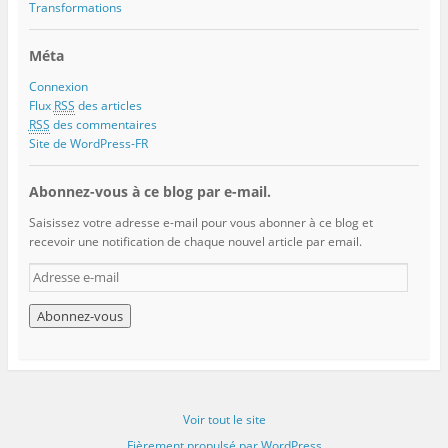
Transformations
Méta
Connexion
Flux
RSS
des articles
RSS
des commentaires
Site de WordPress-FR
Abonnez-vous à ce blog par e-mail.
Saisissez votre adresse e-mail pour vous abonner à ce blog et
recevoir une notification de chaque nouvel article par email.
A
d
r
e
s
s
e
e
Voir tout le site
-
m
Fièrement propulsé par WordPress