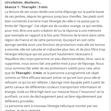
circulation, douleurs…
Séance 1 : Theraphi : 3 min
La lecture de ses corps révèle une sorte d’éponge sur la partie basse
de ses jambes, depuis les genoux jusqu’aux chevilles. Ses pieds sont
bien connectés à la terre mais l’énergie de celle-ci ne passe pas la
limite de” l’éponge”. Cet objet est de couleur orange, ce qui semble,
pour moi, être une auto-création et/ou la réponse à une mémoire
(par exemple en rapport à la fois avec l’histoire de la terre dans cette
région de France et de cette personne). Quoiqu’il en soit cette
éponge semble avoir une fonction de protection mais elle est bonne
a essorée, elle est saturée et n’absorbe plus rien, et de plus filtre trop
l’énergie tellurique qui est pourtant hautement nécessaire à
l’équilibre des corps (personne un peu électrosensible). Ainsi, sans la
supprimer, nous avons fait une petite mise à jour de l’éponge. Nous
nous sommes fait aider de ses protecteurs subtils pour cela, ainsi
que de
Theraphi : 3 min
, et la personne a programmé cet objet
comme un filtre efficace laissant entrer ce qui est bon pour elle et
refusant ce qui lui est néfaste. L’éponge s’est équipée petit à petit de
petits canaux de différentes couleurs transportant information et
énergie. Voilà un filtre high-tech sur mesure! Nous l'”essorons” en la
purifiant, ce soin de déchargement peut se faire régulièrement par
différents procédés.
La personne sent à nouveau l’énergie tellurique monter par ses
jambes, et de la sérénité.