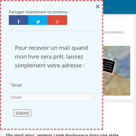
×
Menu
Partager maintenant ce contenu :
l'âme en lumière
Coach énergétique : découverte de vos ressources, reprogrammation
personnelle, réalisation de votre chemin de vie
Pour recevoir un mail quand
mon livre sera prêt, laissez
simplement votre adresse :
Email
*
ARCHIVES MENSUELLES :
MARS 2016
Madame B, Fev16,
Elle vient pour : poignet cassé douloureux dans une atèle