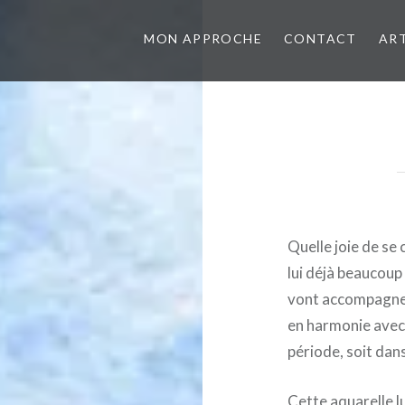
MON APPROCHE
CONTACT
AR
Quelle joie de se 
lui déjà beaucoup
vont accompagner 
en harmonie avec
période, soit dan
Cette aquarelle lu