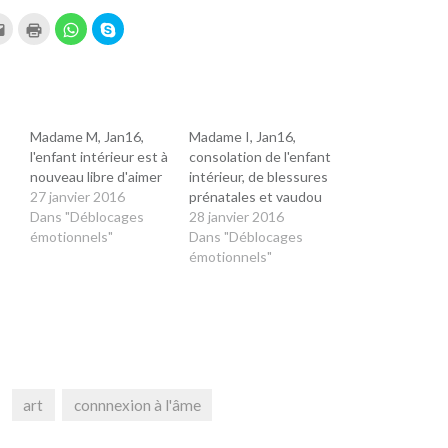
ez
Cliquez
Cliquer
Cliquez
Partager
pour
pour
pour
sur
ger
envoyer
imprimer(ouvre
partager
Skype(ouvre
par
dans
sur
dans
uvre
le+
e-
une
WhatsApp(ouvre
une
e
mail
nouvelle
dans
nouvelle
à
fenêtre)
une
fenêtre)
un
nouvelle
lle
ami(ouvre
fenêtre)
re)
dans
Madame M, Jan16,
Madame I, Jan16,
une
l'enfant intérieur est à
consolation de l'enfant
nouvelle
fenêtre)
nouveau libre d'aimer
intérieur, de blessures
27 janvier 2016
prénatales et vaudou
Dans "Déblocages
28 janvier 2016
émotionnels"
Dans "Déblocages
émotionnels"
art
connnexion à l'âme