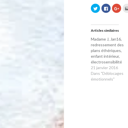
Cliquez
Cliquez
Cliqu
pour
pour
pour
partager
partager
parta
sur
sur
sur
Twitter(ouvre
Facebook(o
Goog
dans
dans
(ouvr
une
une
dans
Articles similaires
nouvelle
nouvelle
une
fenêtre)
fenêtre)
nouve
fenêt
Madame J, Jan16,
redressement des
plans éthériques,
enfant intérieur,
électrosensibilité
21 janvier 2016
Dans "Déblocages
émotionnels"