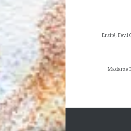
Navigation
de
l’article
Entité, Fev1
Madame B