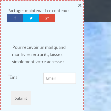
Aller
×
l'âme en lumière
au
Partager maintenant ce contenu :
contenu
Pour recevoir un mail quand
mon livre sera prêt, laissez
simplement votre adresse :
*
Email